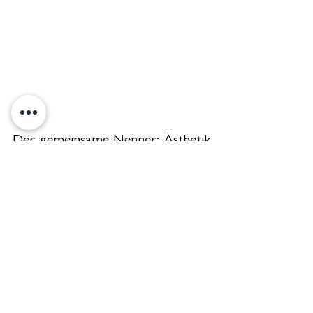
Der gemeinsame Nenner: Ästhetik 
als Erlebnis
Ob zwischen den Oliven Apuliens oder an 
den Klippen Siziliens, jede dieser 
Hochzeitslocations in Süditalien steht für 
einen eigenen Stil, eine eigene Emotion.Von 
cleanem Luxus bis hin zu kunstvoller 
Imperfektion, sie alle verkörpern das, was 
uns inspiriert: Ästhetik mit Seele.