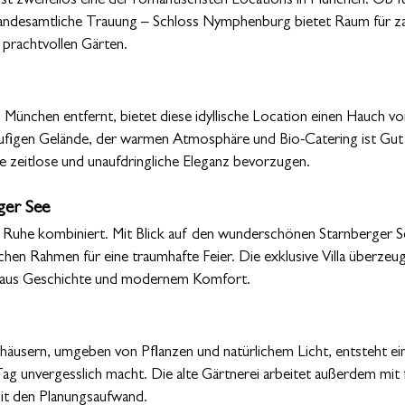
st zweifellos eine der romantischsten Locations in München. Ob fü
standesamtliche Trauung – Schloss Nymphenburg bietet Raum für z
rachtvollen Gärten.
 München entfernt, bietet diese idyllische Location einen Hauch vo
äufigen Gelände, der warmen Atmosphäre und Bio-Catering ist Gu
ine zeitlose und unaufdringliche Eleganz bevorzugen.
ger See
 Ruhe kombiniert. Mit Blick auf den wunderschönen Starnberger Se
hen Rahmen für eine traumhafte Feier. Die exklusive Villa überzeug
 aus Geschichte und modernem Komfort.
äusern, umgeben von Pflanzen und natürlichem Licht, entsteht ei
g unvergesslich macht. Die alte Gärtnerei arbeitet außerdem mit 
mit den Planungsaufwand.