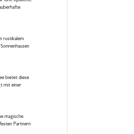
r eine opulente 
auberhafte 
n rustikalem 
t Sonnenhausen 
e bietet diese 
t mit einer 
ne magische 
festen Partnern 