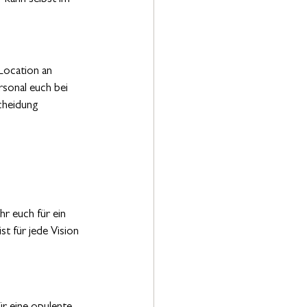
Location an 
sonal euch bei 
cheidung 
r euch für ein 
t für jede Vision 