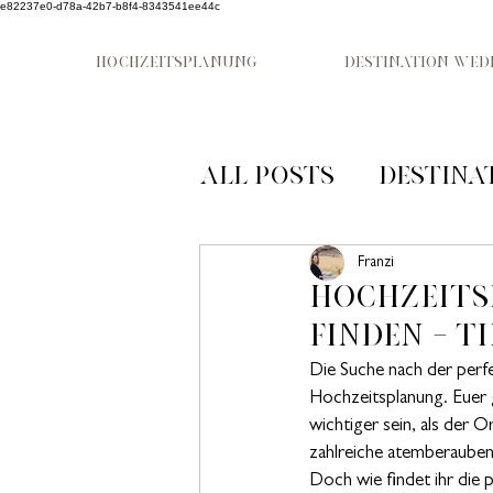
e82237e0-d78a-42b7-b8f4-8343541ee44c
HOCHZEITSPLANUNG
DESTINATION WED
All Posts
Destina
Hochzeit Italien
Franzi
Hochzeits
finden – 
Hochzeit Münche
Die Suche nach der perfe
Hochzeitsplanung. Euer g
wichtiger sein, als der 
zahlreiche atemberauben
Doch wie findet ihr die 