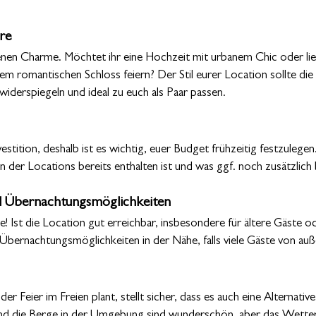
re
enen Charme. Möchtet ihr eine Hochzeit mit urbanem Chic oder lie
m romantischen Schloss feiern? Der Stil eurer Location sollte di
iderspiegeln und ideal zu euch als Paar passen.
vestition, deshalb ist es wichtig, euer Budget frühzeitig festzulegen
 der Locations bereits enthalten ist und was ggf. noch zusätzlich 
nd Übernachtungsmöglichkeiten
! Ist die Location gut erreichbar, insbesondere für ältere Gäste od
bernachtungsmöglichkeiten in der Nähe, falls viele Gäste von auß
r Feier im Freien plant, stellt sicher, dass es auch eine Alternative
d die Berge in der Umgebung sind wunderschön, aber das Wetter 