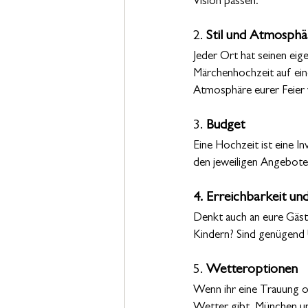
Vision passen.
2. 
Stil und Atmosphä
Jeder Ort hat seinen eig
Märchenhochzeit auf eine
Atmosphäre eurer Feier w
3. 
Budget
Eine Hochzeit ist eine In
den jeweiligen Angeboten
4. Erreichbarkeit u
Denkt auch an eure Gäste
Kindern? Sind genügend Ü
5. 
Wetteroptionen
Wenn ihr eine Trauung ode
Wetter gibt. München un