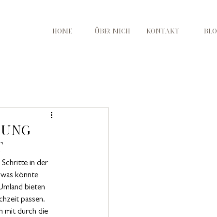
HOME
ÜBER MICH
KONTAKT
BL
eit Deutschland
bung
t
Schritte in der 
d was könnte 
 Umland bieten 
hzeit passen. 
 mit durch die 