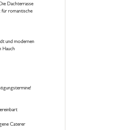
 Die Dachterrasse 
 für romantische 
tadt und modernen 
m Hauch 
tigungstermine! 
ereinbart 
igene Caterer 