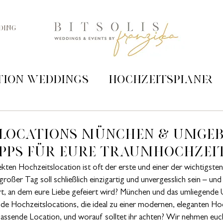
DING
tion Weddings
Hochzeitsplaner
Hochzeit Griechenland
Hochz
locations München & Umge
Tipps für eure Traumhochzei
n
Hochzeitsplanung
kten Hochzeitslocation ist oft der erste und einer der wichtigsten 
roßer Tag soll schließlich einzigartig und unvergesslich sein – un
Ort, an dem eure Liebe gefeiert wird? München und das umliegende
de Hochzeitslocations, die ideal zu einer modernen, eleganten Hoc
passende Location, und worauf solltet ihr achten? Wir nehmen euch