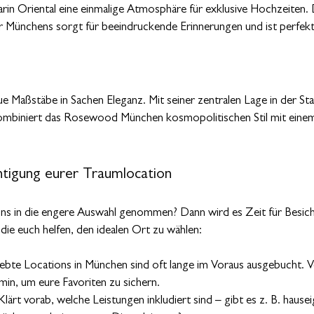
rin Oriental eine einmalige Atmosphäre für exklusive Hochzeiten.
er Münchens sorgt für beeindruckende Erinnerungen und ist perfekt
.
e Maßstäbe in Sachen Eleganz. Mit seiner zentralen Lage in der S
ombiniert das Rosewood München kosmopolitischen Stil mit eine
chtigung eurer Traumlocation
ions in die engere Auswahl genommen? Dann wird es Zeit für Besich
 die euch helfen, den idealen Ort zu wählen:
iebte Locations in München sind oft lange im Voraus ausgebucht. V
rmin, um eure Favoriten zu sichern.
Klärt vorab, welche Leistungen inkludiert sind – gibt es z. B. hause